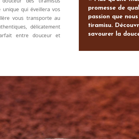
le douceur des tiramisus
promesse de quali
 unique qui éveillera vos
passion que nous
llère vous transporte au
tiramisu. Découv
thentiques, délicatement
savourer la douce
arfait entre douceur et